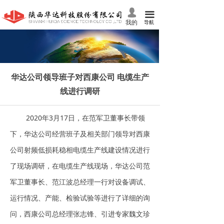
首页
넙
끀
我的
导航
关于我们
产品中心
华达公司领导班子对西康公司 电缆生产
党建工作
线进行调研
技术服务
2020年3月17日，在范军卫董事长带领
新闻资讯
下，华达公司经营班子及相关部门领导对西康
人力资源
公司射频低损耗稳相电缆生产线建设情况进行
了现场调研，在电缆生产线现场，华达公司范
投资者关系
军卫董事长、范江波总经理一行对设备调试、
联系我们
运行情况、产能、检验试验等进行了详细的询
问，西康公司总经理张志锋、引进专家魏文珍