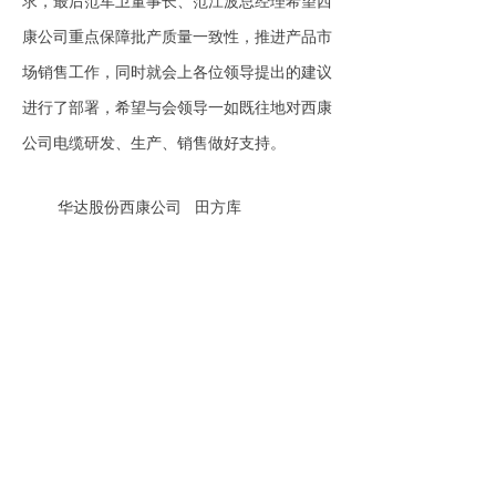
求，最后范军卫董事长、范江波总经理希望西
康公司重点保障批产质量一致性，推进产品市
场销售工作，同时就会上各位领导提出的建议
进行了部署，希望与会领导一如既往地对西康
公司电缆研发、生产、销售做好支持。
华达股份西康公司 田方库
上一篇：
无
ꄴ
下一篇：
无
ꄲ
与我们一起
为企业提供更好的产品与服务，实现互利互赢，共同发展。
公司：
陕西华达科技股份有限公司
地址：
陕西省西安市长安区普新二路
电话：
029-88214978